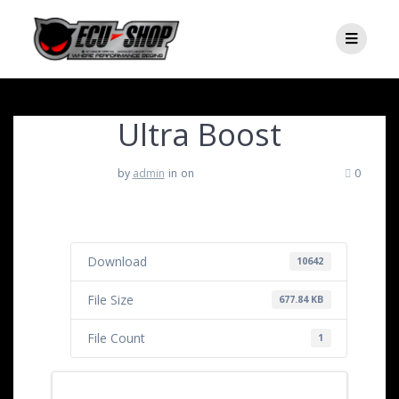
Ultra Boost
by
admin
in
on
0
Download
10642
File Size
677.84 KB
File Count
1