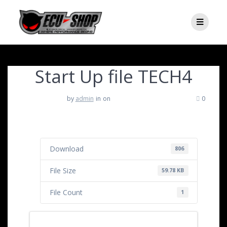
Start Up file TECH4
by
admin
in
on
0
Download
806
File Size
59.78 KB
File Count
1