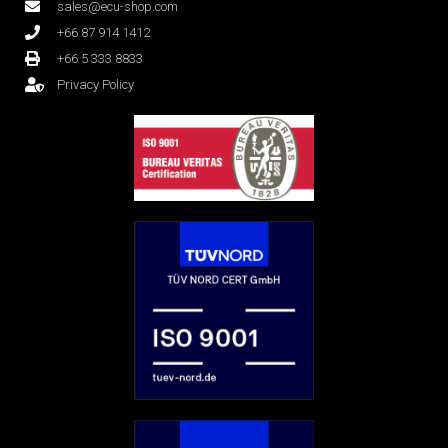
sales@ecu-shop.com
+66 87 914 1412
+66 5 333 8833
Privacy Policy