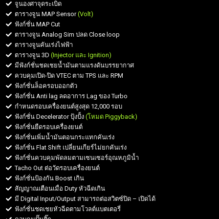
จูนองศาจุดระเบิด
ตารางจูน MAP Sensor
(Volt)
ฟังก์ชั่น MAP Cut
ตารางจูน Analog Sim ปลด Close loop
ตารางจูนคันเร่งไฟฟ้า
ตารางจูน 3D
(Injector และ Ignition)
มีฟังก์ชั่นชดเชยน้ำมันตามแรงดันบรรยากาศ
ควบคุมเปิด-ปิด VTEC ตาม TPS และ RPM
ฟังก์ชั่นล็อครอบออกตัว
ฟังก์ชั่น Anti lag ลดอาการ Lag ของ Turbo
กำหนดรอบเครื่องยนต์สูงสุด 12,000 รอบ
ฟังก์ชั่น Decelerator ปุ้งปั้ง
(โหมด Piggyback)
ฟังก์ชั่นยืดรอบเครื่องยนต์
ฟังก์ชั่นเพิ่มน้ำมันตอนกระแทกคันเร่ง
ฟังก์ชั่น Flat Shift เปลี่ยนเกียร์ไม่ยกคันเร่ง
ฟังก์ชั่นควบคุมพัดลมตามเซนเซอร์อุณหภูมิน้ำ
Tacho Out ต่อวัดรอบเครื่องยนต์
ฟังก์ชั่นป้องกัน Boost เกิน
สัญญาณเตือนเมื่อ Duty หัวฉีดเกิน
มี Digital Input/Output สามารถต่อสวิตซ์ปิด – เปิดได้
ฟังก์ชั่นชดเชยหัวฉีดตามโวลต์แบตเตอรี่