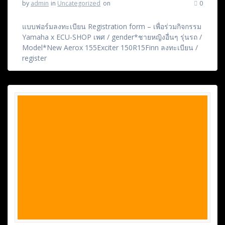
by
admin
in
Uncategorized
on
0
แบบฟอร์มลงทะเบียน Registration form​ – เพื่อร่วมกิจกรรม
Yamaha x ECU-SHOP เพศ / gender*ชายหญิงอื่นๆ รุ่นรถ /
Model*New Aerox 155Exciter 150R15Finn ลงทะเบียน /
register