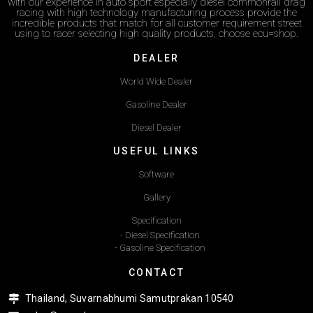
with our experience in auto sport especially diesel commonrail drag
racing with high technology manufacturing process provide the
incredible products that match for all customer requirement street
using to racer selecting high quality products, choose ecu=shop.
DEALER
World Wide Dealer
Gasoline Dealer
Diesel Dealer
USEFUL LINKS
Software
Gallery
Specification
- Diesel Specification
- Gasoline Specification
CONTACT
Thailand, Suvarnabhumi Samutprakan 10540