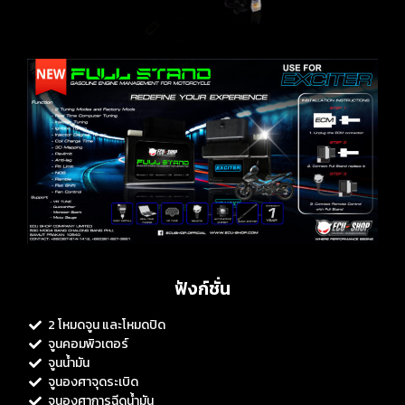
ฟังก์ชั่น
2 โหมดจูน และโหมดปิด
จูนคอมพิวเตอร์
จูนน้ำมัน
จูนองศาจุดระเบิด
จูนองศาการฉีดน้ำมัน